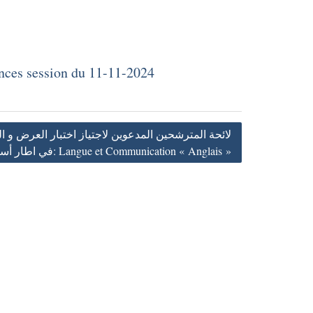
ences session du 11-11-2024
لائحة المترشحين المدعوين لاجتياز اختبار العرض و 
في اطار أستاذ محاضر الدرجة أ تخصص: Langue et Communication « Anglais »