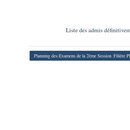
Liste des admis définitive
Navigation
Planning des Examens de la 2ème Session :Filière 
de
l’article