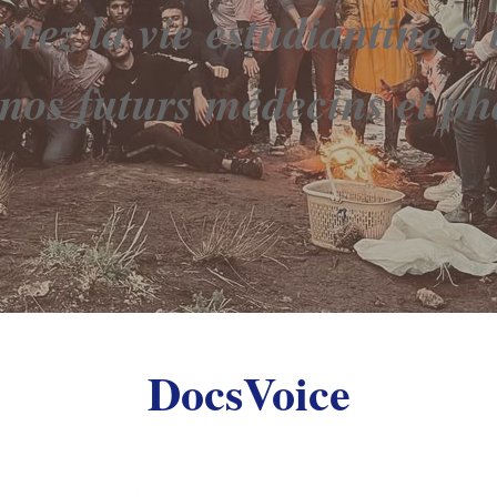
rez la vie estudiantine à 
 nos futurs médecins et p
DocsVoice