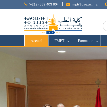
Skip
(+212) 539 403 804
fmpt@uae.ac.ma
to
content
Se
for
Accueil
FMPT
Formation