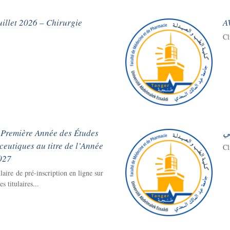
illet 2026 – Chirurgie
A
Cl
n Première Année des Études
ي
eutiques au titre de l’Année
Cl
027
aire de pré-inscription en ligne sur
s titulaires...