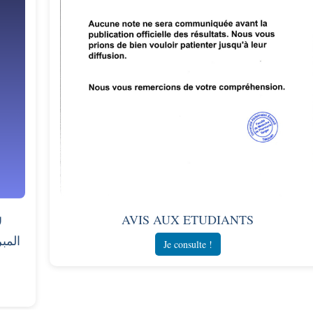
AVIS AUX ETUDIANTS
ل
المب
Je consulte !