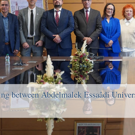
g between Abdelmalek Essaâdi Univers