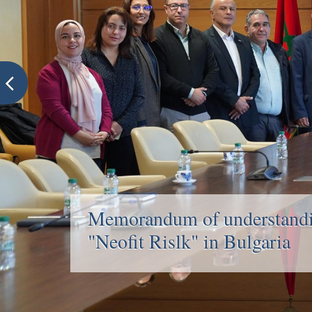
Memorandum of understandin
"Neofit Rislk" in Bulgaria