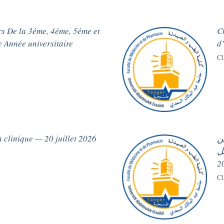
rs De la 3éme, 4éme, 5éme et
C
 Année universitaire
d
Cl
 clinique — 20 juillet 2026
ن
ة دورة 20 أبريل
2
Cl