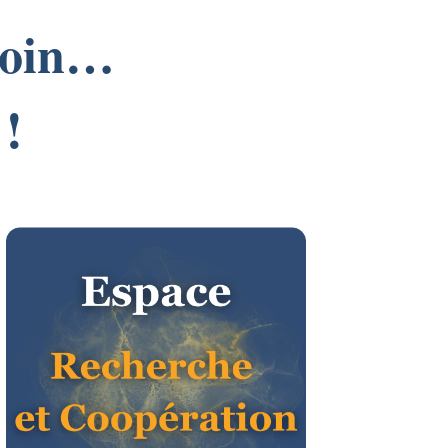
esoin…
 !