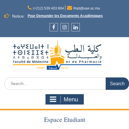
Skip
to
(+212) 539 403 804
fmpt@uae.ac.ma
content
Notice:
Pour Demander les Documents Académiques
Facebook
Instagram
LinkedIn
Search
for:
Menu
Espace Etudiant