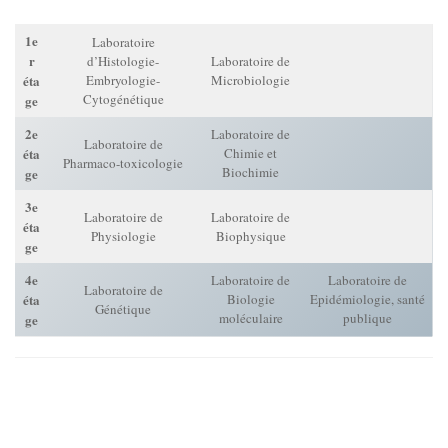
1e
Laboratoire
r
d’Histologie-
Laboratoire de
éta
Embryologie-
Microbiologie
Cytogénétique
ge
2e
Laboratoire de
Laboratoire de
éta
Chimie et
Pharmaco-toxicologie
Biochimie
ge
3e
Laboratoire de
Laboratoire de
éta
Physiologie
Biophysique
ge
4e
Laboratoire de
Laboratoire de
Laboratoire de
éta
Biologie
Epidémiologie, santé
Génétique
moléculaire
publique
ge