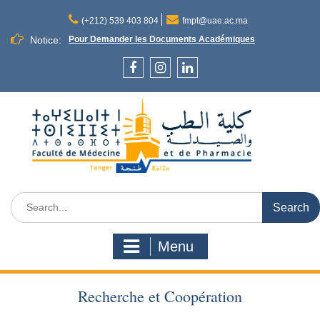
Skip
to
(+212) 539 403 804
fmpt@uae.ac.ma
content
Notice:
Pour Demander les Documents Académiques
Facebook
Instagram
LinkedIn
Search
for:
Menu
Recherche et Coopération