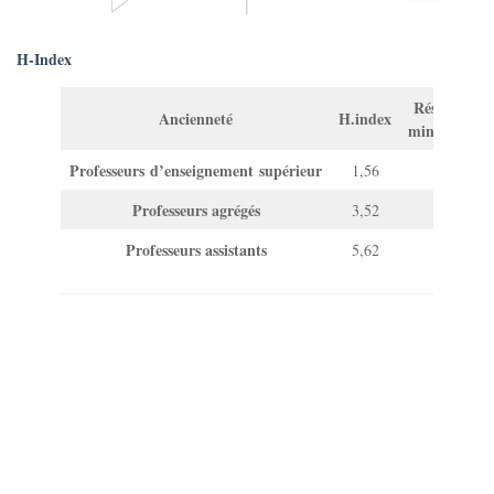
H-Index
Résultat
Ancienneté
H.index
minimum
Professeurs d’enseignement supérieur
1,56
0
Professeurs agrégés
3,52
0
Professeurs assistants
5,62
1