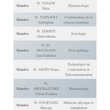
Pr. TANANI
Membre
Pharmacologie
Driss
Pr. YAHYAOUI
Fondamentaux de la
Membre
Abdelghani
religion Islamique
Pr. ZEKRITI
Membre
Sociologie
Abderrahman
Pr. EL
Membre
HOUSSAINI
Droit publique
Zine Elabidine
Technologies de
Membre
Pr. AKNIN Noura
l’information et
Télécommunication
Pr.
Membre
ABOURAZZAKE
Rhumatologie
Fatima Ezzahra
Pr. FOURTASSI
Médecine physique et
Membre
Maryam
réadaptation