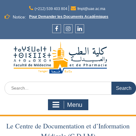
Skip
to
(+212) 539 403 804
fmpt@uae.ac.ma
content
Notice:
Pour Demander les Documents Académiques
Facebook
Instagram
LinkedIn
Search
for:
Menu
Le Centre de Documentation et d’Information
Médicale (C.D.I.M)