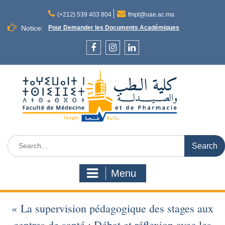
Skip
to
(+212) 539 403 804
fmpt@uae.ac.ma
content
Notice:
Pour Demander les Documents Académiques
Facebook
Instagram
LinkedIn
Search
for:
Menu
« La supervision pédagogique des stages aux
centres de santé : Débat et réflexion avec les