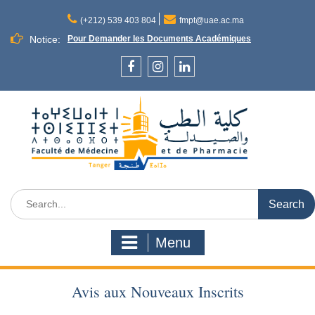
Skip
to
(+212) 539 403 804
fmpt@uae.ac.ma
content
Notice:
Pour Demander les Documents Académiques
Facebook
Instagram
LinkedIn
Search
for:
Menu
Avis aux Nouveaux Inscrits