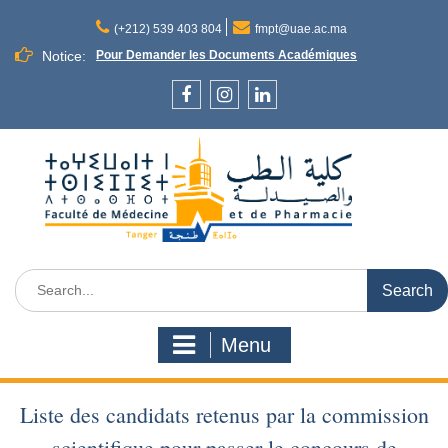
Skip
to
(+212) 539 403 804
fmpt@uae.ac.ma
content
Notice:
Pour Demander les Documents Académiques
Facebook
Instagram
LinkedIn
Search
for:
Menu
Liste des candidats retenus par la commission
scientifique pour passer le concours de