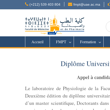
Skip
(+212) 539 403 804
fmpt@uae.ac.ma
to
content
Se
for
Accueil
FMPT
Formation
Diplôme Universit
Appel à candida
Le laboratoire de Physiologie de la Fac
Deuxième édition du diplôme universitaire
d’un master scientifique, Doctorants dans