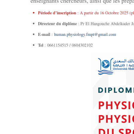
enseignants chercheurs, ainsi que les prép
Période d’inscription
: A partir du 16 Octobre 2025 (pl
Directeur du diplôme
: Pr El Hangouche Abdelkader Ja
E-mail
:
human.physiology.fmpt@gmail.com
Tel
: 0661154515 / 0604302102