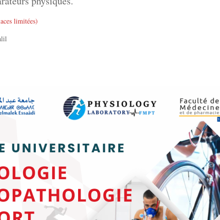
arateurs physiques.
aces limitées)
lil