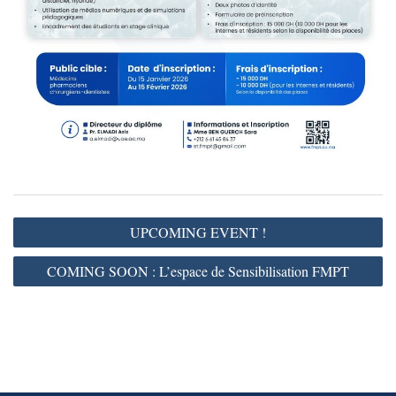
Navigation
UPCOMING EVENT !
de
l’article
COMING SOON : L’espace de Sensibilisation FMPT