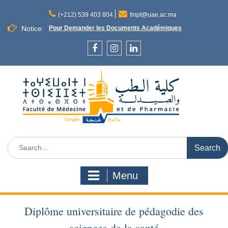
Skip
to
(+212) 539 403 804
fmpt@uae.ac.ma
content
Notice:
Pour Demander les Documents Académiques
Facebook
Instagram
LinkedIn
Search
for:
Menu
Diplôme universitaire de pédagodie des
sciences de la santé