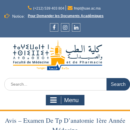
Skip
to
(+212) 539 403 804
fmpt@uae.ac.ma
content
Notice:
Pour Demander les Documents Académiques
Facebook
Instagram
LinkedIn
Search
for:
Menu
Avis – Examen De Tp D’anatomie 1ère Année
Médecine