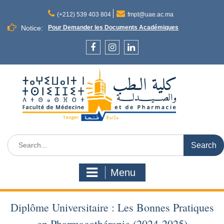
Skip
to
(+212) 539 403 804
fmpt@uae.ac.ma
content
Notice:
Pour Demander les Documents Académiques
Facebook
Instagram
LinkedIn
Search
for:
Menu
Diplôme Universitaire : Les Bonnes Pratiques
en Pharmacothérapie (2024-2025)